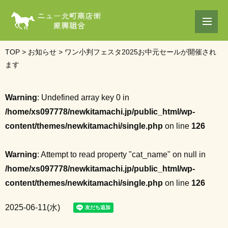
TOP
>
お知らせ
>
ワン小判フェスタ2025お中元セールが開催され
ます
Warning
: Undefined array key 0 in
/home/xs097778/newkitamachi.jp/public_html/wp-
content/themes/newkitamachi/single.php
on line
126
Warning
: Attempt to read property "cat_name" on null in
/home/xs097778/newkitamachi.jp/public_html/wp-
content/themes/newkitamachi/single.php
on line
126
2025-06-11(水)