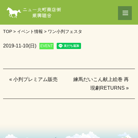
TOP
>
イベント情報
>
ワン小判フェスタ
2019-11-10(日)
EVENT
«
小判プレミアム販売
練馬だいこん献上絵巻 再
現劇RETURNS
»