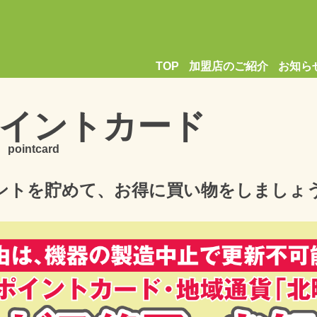
TOP
加盟店のご紹介
お知ら
イ
ン
ト
カ
ー
ド
pointcard
ントを貯めて、お得に買い物をしましょ