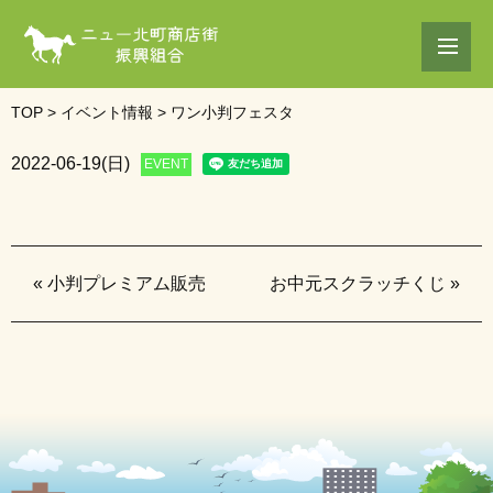
TOP
>
イベント情報
>
ワン小判フェスタ
2022-06-19(日)
EVENT
«
小判プレミアム販売
お中元スクラッチくじ
»