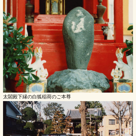
太閤殿下縁の白狐稲荷のご本尊